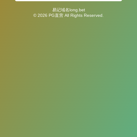
易记域名long.bet
© 2026 PG直营 All Rights Reserved.